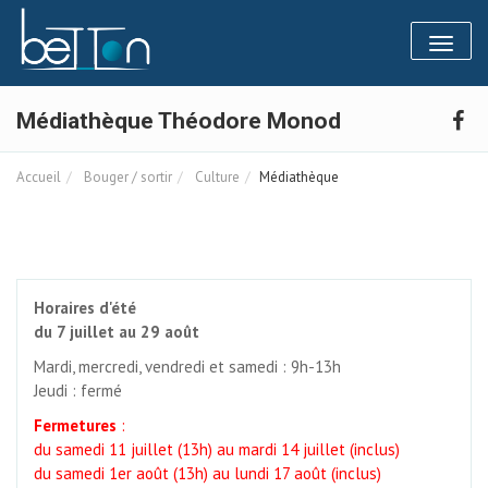
Panneau de gestion des cookies
Toggl
naviga
Médiathèque Théodore Monod
Accueil
Bouger / sortir
Culture
Médiathèque
Horaires d'été
du 7 juillet au 29 août
Mardi, mercredi, vendredi et samedi : 9h-13h
Jeudi : fermé
Fermetures
:
du samedi 11 
juillet
(13h) au mardi 14 juillet (inclus)
du samedi 1er août (13h) au lundi 17
août
(inclus)