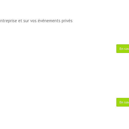
entreprise et sur vos événements privés
En sav
En sav