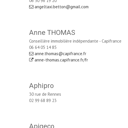
06 50 96 19 20
angeltaxi.betton@gmail.com
Anne THOMAS
Conseillère immobilière indépendante - Capifrance
06 64 05 14 85
anne.thomas@capifrance.fr
anne-thomas.capifrance.fr/fr
Aphipro
30 rue de Rennes
02 99 68 89 23
Apigeco