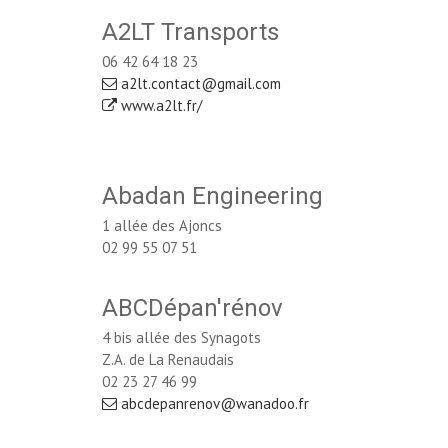
A2LT Transports
06 42 64 18 23
a2lt.contact@gmail.com
www.a2lt.fr/
Abadan Engineering
1 allée des Ajoncs
02 99 55 07 51
ABCDépan'rénov
4 bis allée des Synagots
Z.A. de La Renaudais
02 23 27 46 99
abcdepanrenov@wanadoo.fr