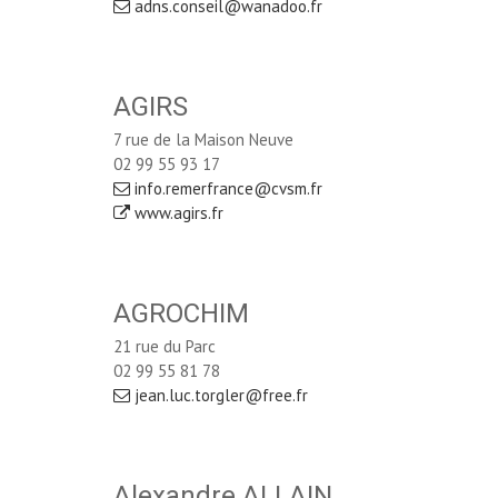
adns.conseil@wanadoo.fr
AGIRS
7 rue de la Maison Neuve
02 99 55 93 17
info.remerfrance@cvsm.fr
www.agirs.fr
AGROCHIM
21 rue du Parc
02 99 55 81 78
jean.luc.torgler@free.fr
Alexandre ALLAIN