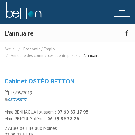
Panneau de gestion des cookies
Toggl
naviga
L'annuaire
Accueil
Economie / Emploi
Annuaire des commerces et entreprises
L'annuaire
Cabinet OSTÉO BETTON
15/05/2019
OSTÉOPATHE
Mme BENHAOUA Ibtissem :
07 60 83 17 95
Mme PRIOUL Solène : 
06 59 89 38 26
2 Allée de l'Ile aux Moines
02 99 23 64 55