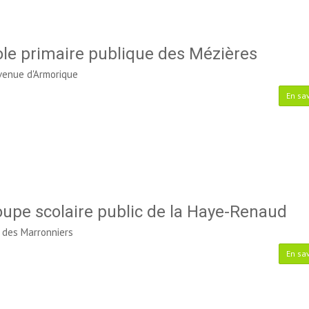
le primaire publique des Mézières
venue d'Armorique
En sav
upe scolaire public de la Haye-Renaud
 des Marronniers
En sav