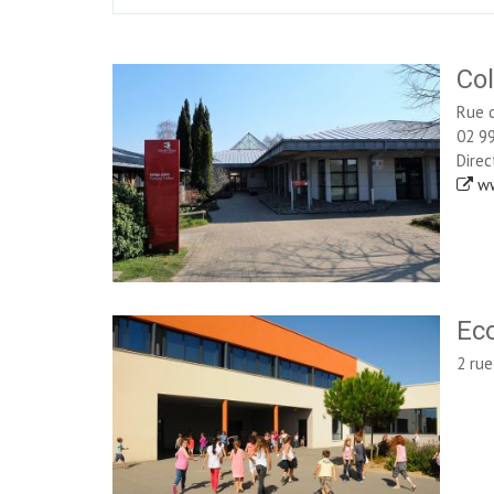
Col
Rue d
02 99
Dire
ww
Eco
2 rue