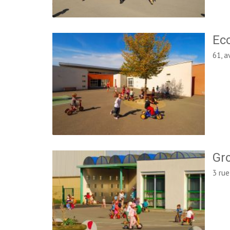
Eco
61, a
Gro
3 rue