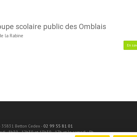
upe scolaire public des Omblais
e la Rabine
En sav
 - 35831 Betton Cedex -
02 99 55 81 01
edi : 8h30 - 12h30 et 13h30 - 17h et le samedi : 9h