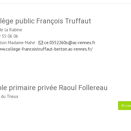
lège public François Truffaut
e la Rabine
 55 06 06
ction Madame Mahé : 
ce.0352260s@ac-rennes.fr
w.college-francoistruffaut-betton.ac-rennes.fr/
le primaire privée Raoul Follereau
 du Trieux
En sav