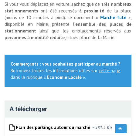
Si vous vous déplacez en voiture, sachez que de
très nombreux
stationnements
ont été recensés 
à proximité
de la place 
(moins de 10 minutes à pied). Le document
«
Marché futé
»
,
disponible en Mairie, présente l’
ensemble des places de
stationnement
ainsi que les emplacements réservés aux 
personnes à mobilité réduite
, situés place de la Mairie.
Commerçants : vous souhaitez participer au marché ?
Retrouvez toutes les informations utiles sur 
cette page
,
dans la rubrique «
Economie Locale
».
A télécharger
Plan des parkings autour du marché
- 
581.5 Ko