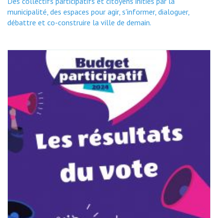
Des collectifs participatifs et citoyens initiés par la
municipalité, des espaces pour agir, s'informer, dialoguer,
débattre et co-construire la ville de demain.