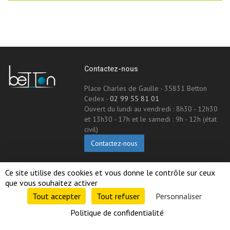
Contactez-nous
Place Charles de Gaulle - 35831 Betton
Cedex -
02 99 55 81 01
Ouvert du lundi au vendredi : 8h30 - 12h30
et 13h30 - 17h et le samedi : 9h - 12h (état
civil)
Contactez-nous
Suivez-nous !
Ce site utilise des cookies et vous donne le contrôle sur ceux 
que vous souhaitez activer
Tout accepter 
Tout refuser 
Personnaliser 
Politique de confidentialité 
2017 © betton.fr. Tous droits réservés.