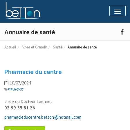
Panneau de gestion des cookies
Toggl
naviga
Annuaire de santé
Accueil
Vivre et Grandir
Santé
Annuaire de santé
Pharmacie du centre
10/07/2024
PHARMACIE
2 rue du Docteur Laënnec
02 99 55 81 26
pharmacieducentre.betton@hotmail.com