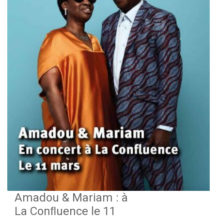
Amadou & Mariam : à
La Conﬂuence le 11