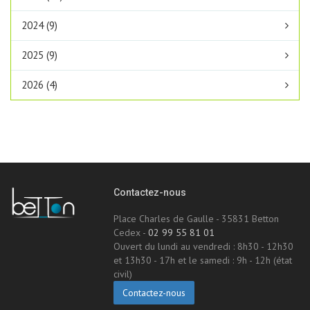
2024 (9)
2025 (9)
2026 (4)
Contactez-nous
Place Charles de Gaulle - 35831 Betton
Cedex -
02 99 55 81 01
Ouvert du lundi au vendredi : 8h30 - 12h30
et 13h30 - 17h et le samedi : 9h - 12h (état
civil)
Contactez-nous