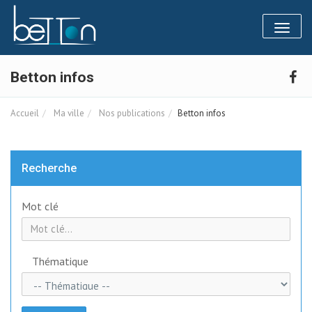
Panneau de gestion des cookies
Toggl
naviga
Betton infos
Accueil
Ma ville
Nos publications
Betton infos
Recherche
Mot clé
Thématique