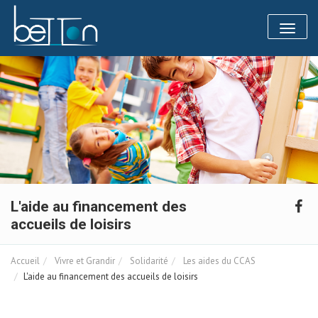
Panneau de gestion des cookies
Toggl
naviga
L'aide au financement des
accueils de loisirs
Accueil
Vivre et Grandir
Solidarité
Les aides du CCAS
L'aide au financement des accueils de loisirs