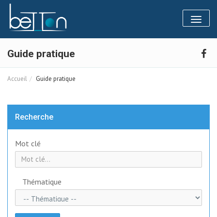
Panneau de gestion des cookies
Toggl
naviga
Guide pratique
Accueil
Guide pratique
Recherche
Mot clé
Thématique