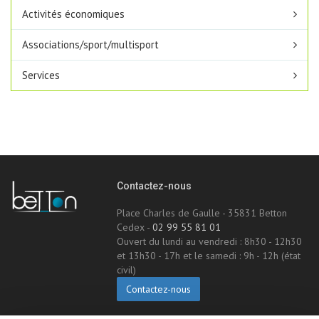
Activités économiques
Associations/sport/multisport
Services
Contactez-nous
Place Charles de Gaulle - 35831 Betton
Cedex -
02 99 55 81 01
Ouvert du lundi au vendredi : 8h30 - 12h30
et 13h30 - 17h et le samedi : 9h - 12h (état
civil)
Contactez-nous