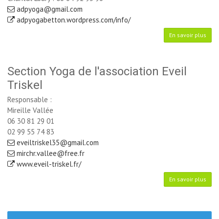
adpyoga@gmail.com
adpyogabetton.wordpress.com/info/
En savoir plus
Section Yoga de l'association Eveil
Triskel
Responsable :
Mireille Vallée
06 30 81 29 01
02 99 55 74 83
eveiltriskel35@gmail.com
mirchr.vallee@free.fr
www.eveil-triskel.fr/
En savoir plus