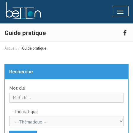
Panneau de gestion des cookies
Toggl
naviga
Guide pratique
Accueil
Guide pratique
Recherche
Mot clé
Thématique