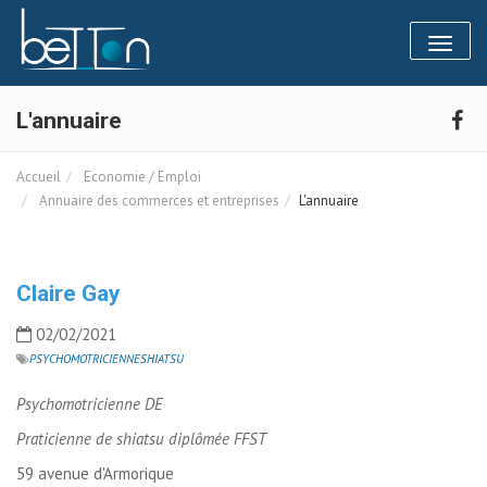
Panneau de gestion des cookies
Toggl
naviga
L'annuaire
Accueil
Economie / Emploi
Annuaire des commerces et entreprises
L'annuaire
Claire Gay
02/02/2021
PSYCHOMOTRICIENNE
SHIATSU
Psychomotricienne DE
Praticienne de shiatsu diplômée FFST
59 avenue d'Armorique