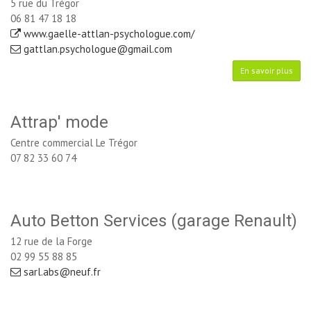
5 rue du Trégor
06 81 47 18 18
www.gaelle-attlan-psychologue.com/
gattlan.psychologue@gmail.com
En savoir plus
Attrap' mode
Centre commercial Le Trégor
07 82 33 60 74
Auto Betton Services (garage Renault)
12 rue de la Forge
02 99 55 88 85
sarl.abs@neuf.fr