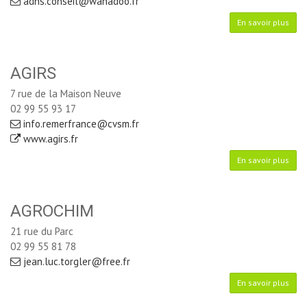
adns.conseil@wanadoo.fr
En savoir plus
AGIRS
7 rue de la Maison Neuve
02 99 55 93 17
info.remerfrance@cvsm.fr
www.agirs.fr
En savoir plus
AGROCHIM
21 rue du Parc
02 99 55 81 78
jean.luc.torgler@free.fr
En savoir plus