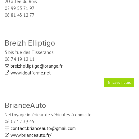
20 allée du Bois
02 99 55 71 97
06 81 43 12 77
Breizh Elliptigo
5 bis 'rue des Tisserands
06 74 19 12 11
breizhelliptigo@orange.fr
www.idealforme.net 
En savoir plus
BrianceAuto
Nettoyage intérieur de véhicules à domicile
06 07 12 39 45
contact.brianceauto@gmail.com
www.brianceauto.fr/