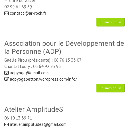
4 route du Gacet
02 99 64 69 69 
contact@ar-roch.fr
En savoir plus
Association pour le Développement de
la Personne (ADP)
Gaëlle Pirou (présidente) : 06 76 15 33 07
Chantal Loury : 06 64 92 93 96
adpyoga@gmail.com
adpyogabetton.wordpress.com/info/
En savoir plus
Atelier AmplitudeS
06 10 13 39 71
atelier.amplitudes@gmail.com