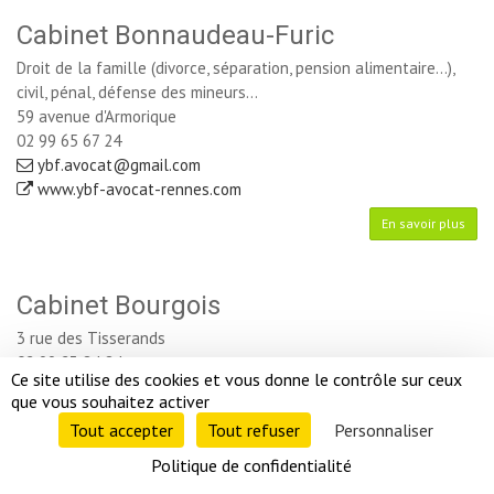
Cabinet Bonnaudeau-Furic
Droit de la famille (divorce, séparation, pension alimentaire...),
civil, pénal, défense des mineurs...
59 avenue d'Armorique
02 99 65 67 24
ybf.avocat@gmail.com
www.ybf-avocat-rennes.com
En savoir plus
Cabinet Bourgois
3 rue des Tisserands
02 99 23 84 84
Ce site utilise des cookies et vous donne le contrôle sur ceux 
cabinet-bourgois@cabinet-bourgois.fr
que vous souhaitez activer
En savoir plus
Tout accepter 
Tout refuser 
Personnaliser 
Politique de confidentialité 