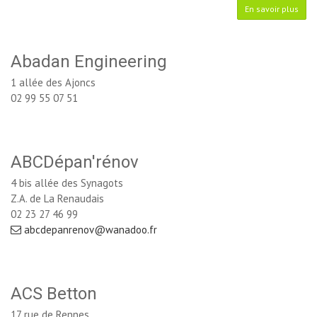
En savoir plus
Abadan Engineering
1 allée des Ajoncs
02 99 55 07 51
ABCDépan'rénov
4 bis allée des Synagots
Z.A. de La Renaudais
02 23 27 46 99
abcdepanrenov@wanadoo.fr
ACS Betton
17 rue de Rennes