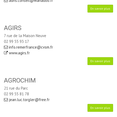
adns.conseil@wanadoo.fr
En savoir plus
AGIRS
7 rue de la Maison Neuve
02 99 55 93 17
info.remerfrance@cvsm.fr
www.agirs.fr
En savoir plus
AGROCHIM
21 rue du Parc
02 99 55 81 78
jean.luc.torgler@free.fr
En savoir plus