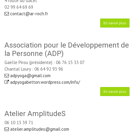
4 route du Gacet
02 99 64 69 69 
contact@ar-roch.fr
En savoir plus
Association pour le Développement de
la Personne (ADP)
Gaëlle Pirou (présidente) : 06 76 15 33 07
Chantal Loury : 06 64 92 93 96
adpyoga@gmail.com
adpyogabetton.wordpress.com/info/
En savoir plus
Atelier AmplitudeS
06 10 13 39 71
atelier.amplitudes@gmail.com