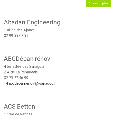
En savoir plus
Abadan Engineering
1 allée des Ajoncs
02 99 55 07 51
ABCDépan'rénov
4 bis allée des Synagots
Z.A. de La Renaudais
02 23 27 46 99
abcdepanrenov@wanadoo.fr
ACS Betton
17 rue de Rennes