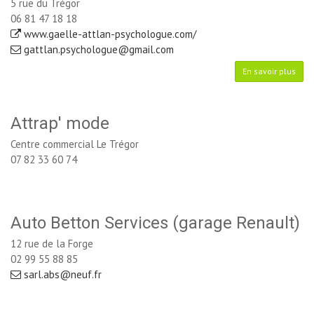
5 rue du Trégor
06 81 47 18 18
www.gaelle-attlan-psychologue.com/
gattlan.psychologue@gmail.com
En savoir plus
Attrap' mode
Centre commercial Le Trégor
07 82 33 60 74
Auto Betton Services (garage Renault)
12 rue de la Forge
02 99 55 88 85
sarl.abs@neuf.fr