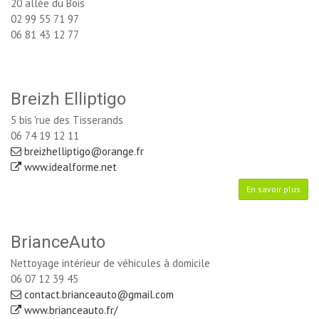
20 allée du Bois
02 99 55 71 97
06 81 43 12 77
Breizh Elliptigo
5 bis 'rue des Tisserands
06 74 19 12 11
breizhelliptigo@orange.fr
www.idealforme.net 
En savoir plus
BrianceAuto
Nettoyage intérieur de véhicules à domicile
06 07 12 39 45
contact.brianceauto@gmail.com
www.brianceauto.fr/