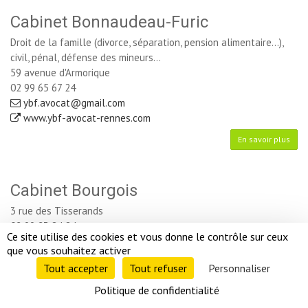
Cabinet Bonnaudeau-Furic
Droit de la famille (divorce, séparation, pension alimentaire...),
civil, pénal, défense des mineurs...
59 avenue d'Armorique
02 99 65 67 24
ybf.avocat@gmail.com
www.ybf-avocat-rennes.com
En savoir plus
Cabinet Bourgois
3 rue des Tisserands
02 99 23 84 84
Ce site utilise des cookies et vous donne le contrôle sur ceux 
cabinet-bourgois@cabinet-bourgois.fr
que vous souhaitez activer
En savoir plus
Tout accepter 
Tout refuser 
Personnaliser 
Politique de confidentialité 