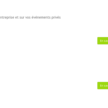
entreprise et sur vos événements privés
En sav
En sav