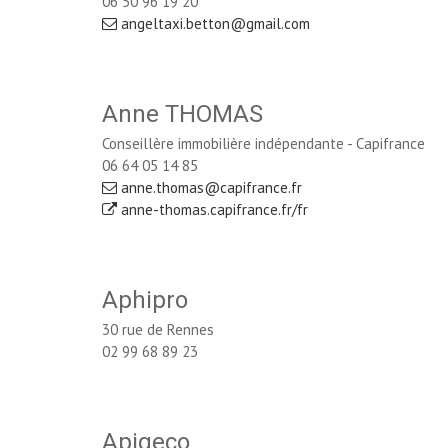
06 50 96 19 20
angeltaxi.betton@gmail.com
Anne THOMAS
Conseillère immobilière indépendante - Capifrance
06 64 05 14 85
anne.thomas@capifrance.fr
anne-thomas.capifrance.fr/fr
Aphipro
30 rue de Rennes
02 99 68 89 23
Apigeco