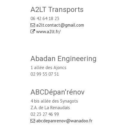
A2LT Transports
06 42 64 18 23
a2lt.contact@gmail.com
www.a2lt.fr/
Abadan Engineering
1 allée des Ajoncs
02 99 55 07 51
ABCDépan'rénov
4 bis allée des Synagots
Z.A. de La Renaudais
02 23 27 46 99
abcdepanrenov@wanadoo.fr