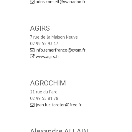
adns.conseil@wanadoo.fr
AGIRS
7 rue de la Maison Neuve
02 99 55 93 17
info.remerfrance@cvsm.fr
www.agirs.fr
AGROCHIM
21 rue du Parc
02 99 55 81 78
jean.luc.torgler@free.fr
Alexandre ALLAIN