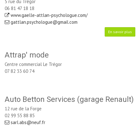
5 rue du Trégor
06 81 47 18 18
www.gaelle-attlan-psychologue.com/
gattlan.psychologue@gmail.com
En savoir plus
Attrap' mode
Centre commercial Le Trégor
07 82 33 60 74
Auto Betton Services (garage Renault)
12 rue de la Forge
02 99 55 88 85
sarl.abs@neuf.fr