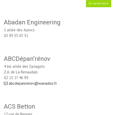
En savoir plus
Abadan Engineering
1 allée des Ajoncs
02 99 55 07 51
ABCDépan'rénov
4 bis allée des Synagots
Z.A. de La Renaudais
02 23 27 46 99
abcdepanrenov@wanadoo.fr
ACS Betton
17 rue de Rennes