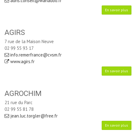
adns.conseil@wanadoo.fr
En savoir plus
AGIRS
7 rue de la Maison Neuve
02 99 55 93 17
info.remerfrance@cvsm.fr
www.agirs.fr
En savoir plus
AGROCHIM
21 rue du Parc
02 99 55 81 78
jean.luc.torgler@free.fr
En savoir plus