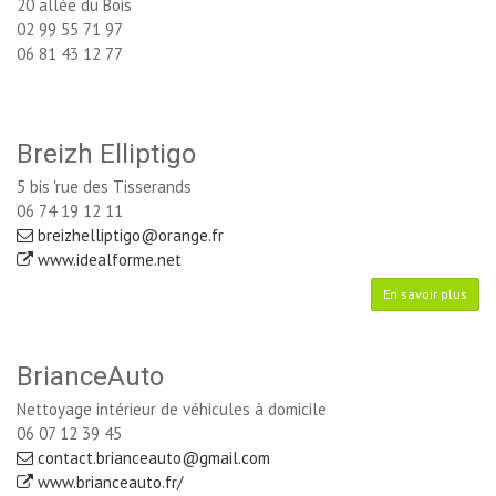
20 allée du Bois
02 99 55 71 97
06 81 43 12 77
Breizh Elliptigo
5 bis 'rue des Tisserands
06 74 19 12 11
breizhelliptigo@orange.fr
www.idealforme.net 
En savoir plus
BrianceAuto
Nettoyage intérieur de véhicules à domicile
06 07 12 39 45
contact.brianceauto@gmail.com
www.brianceauto.fr/