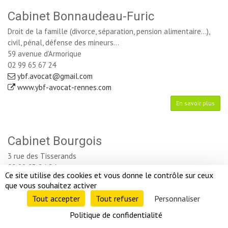
Cabinet Bonnaudeau-Furic
Droit de la famille (divorce, séparation, pension alimentaire...),
civil, pénal, défense des mineurs...
59 avenue d'Armorique
02 99 65 67 24
ybf.avocat@gmail.com
www.ybf-avocat-rennes.com
En savoir plus
Cabinet Bourgois
3 rue des Tisserands
02 99 23 84 84
Ce site utilise des cookies et vous donne le contrôle sur ceux 
cabinet-bourgois@cabinet-bourgois.fr
que vous souhaitez activer
En savoir plus
Tout accepter 
Tout refuser 
Personnaliser 
Politique de confidentialité 