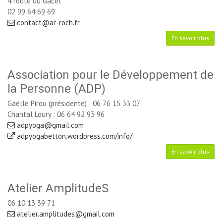
4 route du Gacet
02 99 64 69 69 
contact@ar-roch.fr
En savoir plus
Association pour le Développement de
la Personne (ADP)
Gaëlle Pirou (présidente) : 06 76 15 33 07
Chantal Loury : 06 64 92 93 96
adpyoga@gmail.com
adpyogabetton.wordpress.com/info/
En savoir plus
Atelier AmplitudeS
06 10 13 39 71
atelier.amplitudes@gmail.com