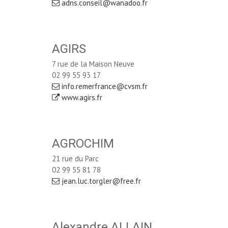
adns.conseil@wanadoo.fr
AGIRS
7 rue de la Maison Neuve
02 99 55 93 17
info.remerfrance@cvsm.fr
www.agirs.fr
AGROCHIM
21 rue du Parc
02 99 55 81 78
jean.luc.torgler@free.fr
Alexandre ALLAIN