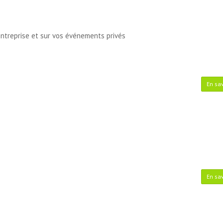
entreprise et sur vos événements privés
En sav
En sav