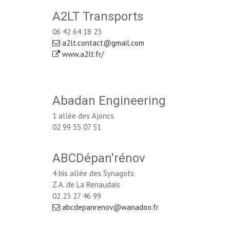
A2LT Transports
06 42 64 18 23
a2lt.contact@gmail.com
www.a2lt.fr/
Abadan Engineering
1 allée des Ajoncs
02 99 55 07 51
ABCDépan'rénov
4 bis allée des Synagots
Z.A. de La Renaudais
02 23 27 46 99
abcdepanrenov@wanadoo.fr