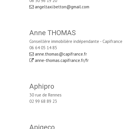
06 50 96 19 20
angeltaxi.betton@gmail.com
Anne THOMAS
Conseillère immobilière indépendante - Capifrance
06 64 05 14 85
anne.thomas@capifrance.fr
anne-thomas.capifrance.fr/fr
Aphipro
30 rue de Rennes
02 99 68 89 23
Apigeco