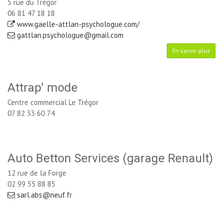
5 rue du Trégor
06 81 47 18 18
www.gaelle-attlan-psychologue.com/
gattlan.psychologue@gmail.com
En savoir plus
Attrap' mode
Centre commercial Le Trégor
07 82 33 60 74
Auto Betton Services (garage Renault)
12 rue de la Forge
02 99 55 88 85
sarl.abs@neuf.fr