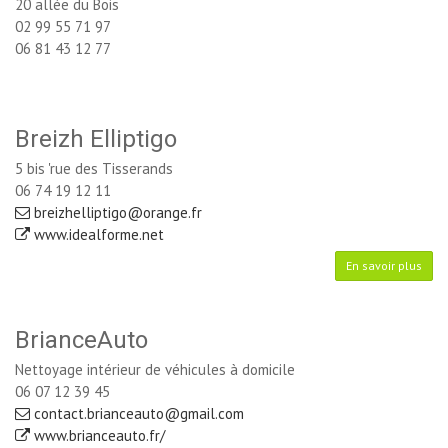
20 allée du Bois
02 99 55 71 97
06 81 43 12 77
Breizh Elliptigo
5 bis 'rue des Tisserands
06 74 19 12 11
breizhelliptigo@orange.fr
www.idealforme.net 
En savoir plus
BrianceAuto
Nettoyage intérieur de véhicules à domicile
06 07 12 39 45
contact.brianceauto@gmail.com
www.brianceauto.fr/