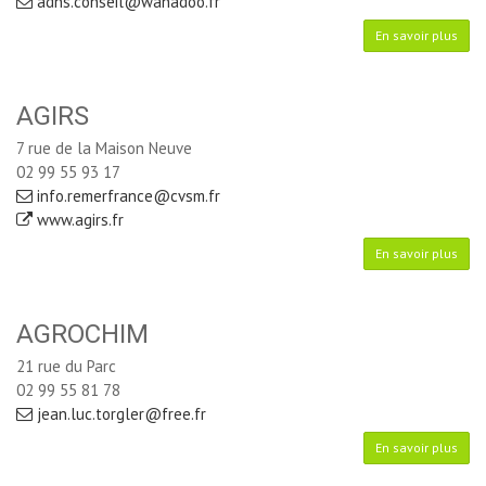
adns.conseil@wanadoo.fr
En savoir plus
AGIRS
7 rue de la Maison Neuve
02 99 55 93 17
info.remerfrance@cvsm.fr
www.agirs.fr
En savoir plus
AGROCHIM
21 rue du Parc
02 99 55 81 78
jean.luc.torgler@free.fr
En savoir plus