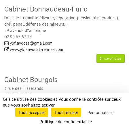
Cabinet Bonnaudeau-Furic
Droit de la famille (divorce, séparation, pension alimentaire...),
civil, pénal, défense des mineurs...
59 avenue d'Armorique
02 99 65 67 24
ybf.avocat@gmail.com
www.ybf-avocat-rennes.com
En savoir plus
Cabinet Bourgois
3 rue des Tisserands
02 99 23 84 84
Ce site utilise des cookies et vous donne le contrôle sur ceux 
cabinet-bourgois@cabinet-bourgois.fr
que vous souhaitez activer
En savoir plus
Tout accepter 
Tout refuser 
Personnaliser 
Politique de confidentialité 