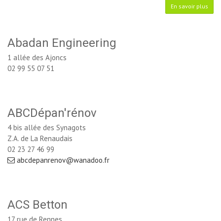
En savoir plus
Abadan Engineering
1 allée des Ajoncs
02 99 55 07 51
ABCDépan'rénov
4 bis allée des Synagots
Z.A. de La Renaudais
02 23 27 46 99
abcdepanrenov@wanadoo.fr
ACS Betton
17 rue de Rennes