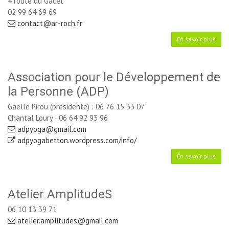
4 route du Gacet
02 99 64 69 69 
contact@ar-roch.fr
En savoir plus
Association pour le Développement de
la Personne (ADP)
Gaëlle Pirou (présidente) : 06 76 15 33 07
Chantal Loury : 06 64 92 93 96
adpyoga@gmail.com
adpyogabetton.wordpress.com/info/
En savoir plus
Atelier AmplitudeS
06 10 13 39 71
atelier.amplitudes@gmail.com