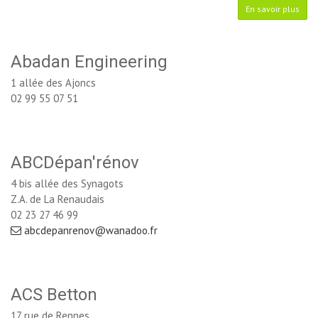
En savoir plus
Abadan Engineering
1 allée des Ajoncs
02 99 55 07 51
ABCDépan'rénov
4 bis allée des Synagots
Z.A. de La Renaudais
02 23 27 46 99
abcdepanrenov@wanadoo.fr
ACS Betton
17 rue de Rennes