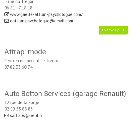
5 rue du Trégor
06 81 47 18 18
www.gaelle-attlan-psychologue.com/
gattlan.psychologue@gmail.com
En savoir plus
Attrap' mode
Centre commercial Le Trégor
07 82 33 60 74
Auto Betton Services (garage Renault)
12 rue de la Forge
02 99 55 88 85
sarl.abs@neuf.fr