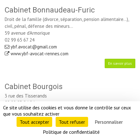
Cabinet Bonnaudeau-Furic
Droit de la famille (divorce, séparation, pension alimentaire...),
civil, pénal, défense des mineurs...
59 avenue d'Armorique
02 99 65 67 24
ybf.avocat@gmail.com
www.ybf-avocat-rennes.com
En savoir plus
Cabinet Bourgois
3 rue des Tisserands
02 99 23 84 84
Ce site utilise des cookies et vous donne le contrôle sur ceux 
cabinet-bourgois@cabinet-bourgois.fr
que vous souhaitez activer
En savoir plus
Tout accepter 
Tout refuser 
Personnaliser 
Politique de confidentialité 