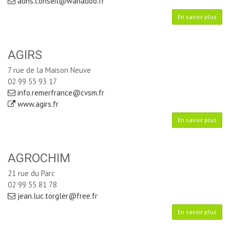
adns.conseil@wanadoo.fr
En savoir plus
AGIRS
7 rue de la Maison Neuve
02 99 55 93 17
info.remerfrance@cvsm.fr
www.agirs.fr
En savoir plus
AGROCHIM
21 rue du Parc
02 99 55 81 78
jean.luc.torgler@free.fr
En savoir plus