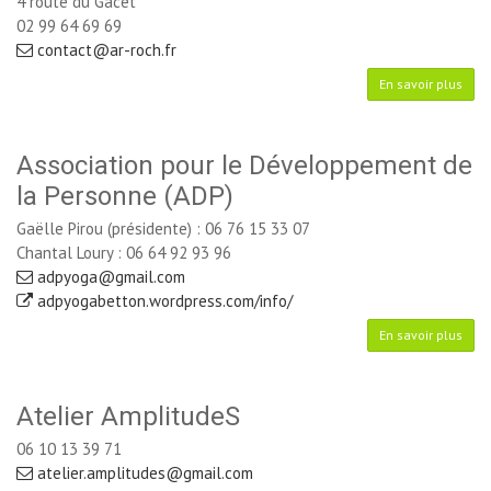
4 route du Gacet
02 99 64 69 69 
contact@ar-roch.fr
En savoir plus
Association pour le Développement de
la Personne (ADP)
Gaëlle Pirou (présidente) : 06 76 15 33 07
Chantal Loury : 06 64 92 93 96
adpyoga@gmail.com
adpyogabetton.wordpress.com/info/
En savoir plus
Atelier AmplitudeS
06 10 13 39 71
atelier.amplitudes@gmail.com