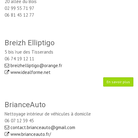
20 allée du Bois
02 99 55 71 97
06 81 43 12 77
Breizh Elliptigo
5 bis 'rue des Tisserands
06 74 19 12 11
breizhelliptigo@orange.fr
www.idealforme.net 
En savoir plus
BrianceAuto
Nettoyage intérieur de véhicules à domicile
06 07 12 39 45
contact.brianceauto@gmail.com
www.brianceauto.fr/