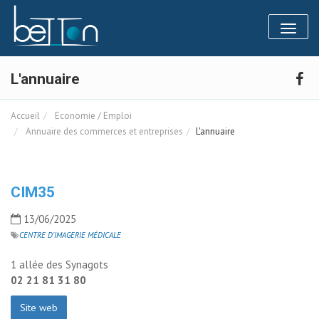
Panneau de gestion des cookies
Toggl
naviga
L'annuaire
Accueil
Economie / Emploi
Annuaire des commerces et entreprises
L'annuaire
CIM35
13/06/2025
CENTRE D'IMAGERIE MÉDICALE
1 allée des Synagots
02 21 81 31 80
Site web