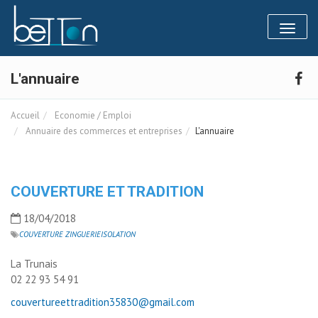
Panneau de gestion des cookies
Toggl
naviga
L'annuaire
Accueil
Economie / Emploi
Annuaire des commerces et entreprises
L'annuaire
COUVERTURE ET TRADITION
18/04/2018
COUVERTURE ZINGUERIE
ISOLATION
La Trunais
02 22 93 54 91
couvertureettradition35830@gmail.com