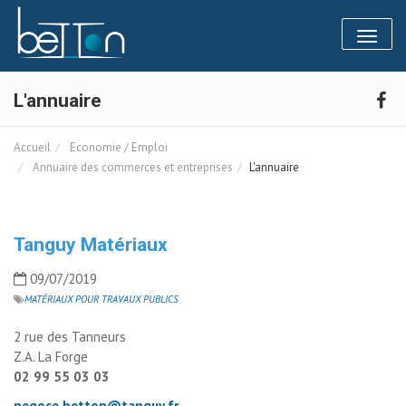
Panneau de gestion des cookies
Toggl
naviga
L'annuaire
Accueil
Economie / Emploi
Annuaire des commerces et entreprises
L'annuaire
Tanguy Matériaux
09/07/2019
MATÉRIAUX POUR TRAVAUX PUBLICS
2 rue des Tanneurs
Z.A. La Forge
02 99 55 03 03
negoce.betton@tanguy.fr