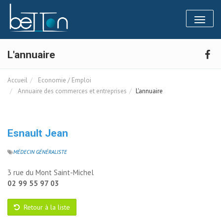
Panneau de gestion des cookies
Toggl
naviga
L'annuaire
Accueil
Economie / Emploi
Annuaire des commerces et entreprises
L'annuaire
Esnault Jean
MÉDECIN GÉNÉRALISTE
3 rue du Mont Saint-Michel
02 99 55 97 03
Retour à la liste