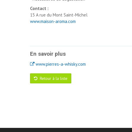
Contact :
15 A rue du Mont Saint-Michel
www.maison-aroma.com
En savoir plus
www.pierres-a-whisky.com
Retour à la liste