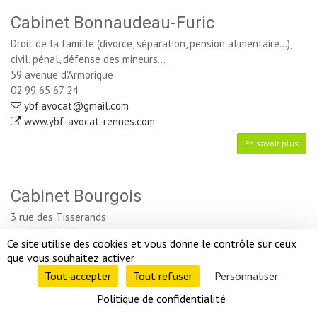
Cabinet Bonnaudeau-Furic
Droit de la famille (divorce, séparation, pension alimentaire...),
civil, pénal, défense des mineurs...
59 avenue d'Armorique
02 99 65 67 24
ybf.avocat@gmail.com
www.ybf-avocat-rennes.com
En savoir plus
Cabinet Bourgois
3 rue des Tisserands
02 99 23 84 84
Ce site utilise des cookies et vous donne le contrôle sur ceux 
cabinet-bourgois@cabinet-bourgois.fr
que vous souhaitez activer
En savoir plus
Tout accepter 
Tout refuser 
Personnaliser 
Politique de confidentialité 