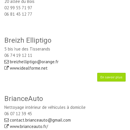
20 allée du Bois
02 99 55 71 97
06 81 43 12 77
Breizh Elliptigo
5 bis 'rue des Tisserands
06 74 19 12 11
breizhelliptigo@orange.fr
www.idealforme.net 
En savoir plus
BrianceAuto
Nettoyage intérieur de véhicules à domicile
06 07 12 39 45
contact.brianceauto@gmail.com
www.brianceauto.fr/