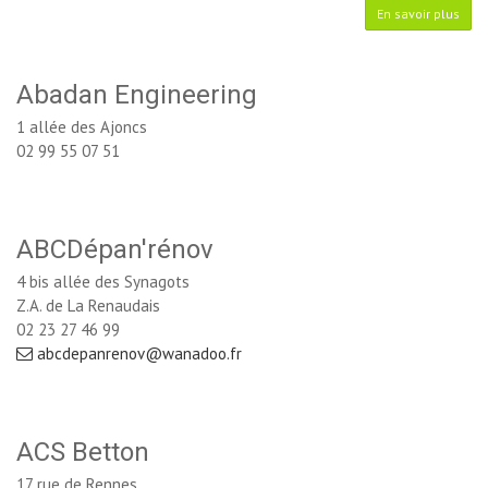
En savoir plus
Abadan Engineering
1 allée des Ajoncs
02 99 55 07 51
ABCDépan'rénov
4 bis allée des Synagots
Z.A. de La Renaudais
02 23 27 46 99
abcdepanrenov@wanadoo.fr
ACS Betton
17 rue de Rennes